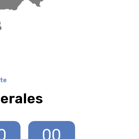
ote
erales
0
00