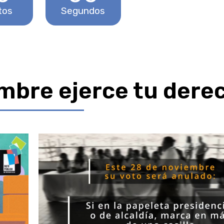
tos
Segundos
mbre ejerce tu dere