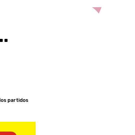
¨
los partidos