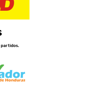
s
 partidos.