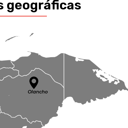
s geográficas
Olancho