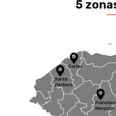
5 zona
Cortes
Santa
Bárbara
Francisco
Morazán