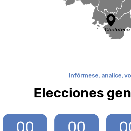
Choluteca
Infórmese, analice, v
Elecciones gen
00
00
0